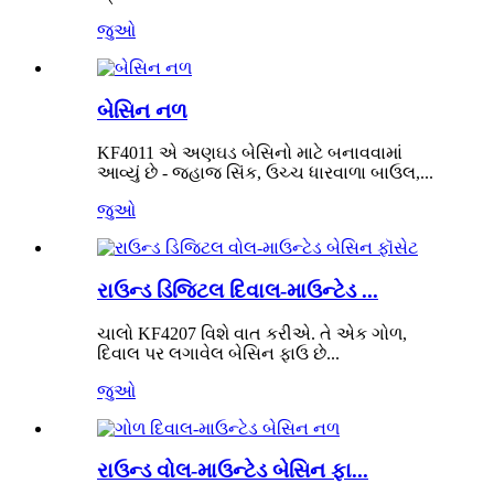
જુઓ
બેસિન નળ
KF4011 એ અણઘડ બેસિનો માટે બનાવવામાં
આવ્યું છે - જહાજ સિંક, ઉચ્ચ ધારવાળા બાઉલ,...
જુઓ
રાઉન્ડ ડિજિટલ દિવાલ-માઉન્ટેડ ...
ચાલો KF4207 વિશે વાત કરીએ. તે એક ગોળ,
દિવાલ પર લગાવેલ બેસિન ફાઉ છે...
જુઓ
રાઉન્ડ વોલ-માઉન્ટેડ બેસિન ફા...