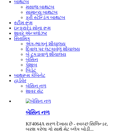
બાથટબ
મસાજ બાથટબ
સામાન્ય બાથટબ
ફ્રી સ્ટેન્ડિંગ બાથટબ
સ્ટીમ રૂમ
ઇન્ફ્રારેડ સોના રૂમ
શાવર એન્ક્લોઝર
સિરામિક
એક-ભાગનું શૌચાલય
દિવાલ પર લટકાવેલું શૌચાલય
બે ટુકડાવાળું શૌચાલય
બેસિન
પેશાબ
બિડેટ
બાથરૂમ કેબિનેટ
હાર્ડવેર
બેસિન નળ
શાવર સેટ
બેસિન નળ
KF4064A સરળ દેખાય છે - સ્વચ્છ સિલિન્ડર,
બ્રશ કરેલા ગો સાથે મેટ બ્લેક બોડી...