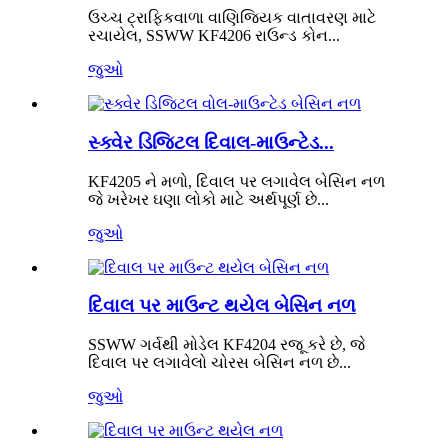
ઉચ્ચ ટ્રાફિકવાળા વાણિજ્યિક વાતાવરણ માટે
રચાયેલ, SSWW KF4206 રાઉન્ડ કોન...
જુઓ
સ્ક્વેર ડિજિટલ દિવાલ-માઉન્ટેડ...
KF4205 ને મળો, દિવાલ પર લગાવેલ બેસિન નળ
જે ખરેખર ઘણા લોકો માટે અર્થપૂર્ણ છે...
જુઓ
દિવાલ પર માઉન્ટ થયેલ બેસિન નળ
SSWW ગર્વથી મોડેલ KF4204 રજૂ કરે છે, જે
દિવાલ પર લગાવેલો ચોરસ બેસિન નળ છે...
જુઓ