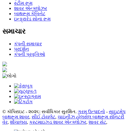
સ્ટીમ રૂમ
શાવર એન્ક્લોઝર
બાથરૂમ કેબિનેટ
ઇન્ફ્રારેડ સોના રૂમ
સમાચાર
કંપની સમાચાર
પ્રદર્શન
કંપની પ્રવૃત્તિઓ
© કૉપિરાઇટ - ૨૦૨૬: સર્વાધિકાર સુરક્ષિત.
ગરમ ઉત્પાદનો
-
સાઇટમેપ
બાથરૂમ શાવર
,
સીઈ ટોયલેટ
,
ચાઇનીઝ હોલસેલ બાથરૂમ સેનિટરી
વેર
,
શૌચાલય
,
કસ્ટમાઇઝ્ડ શાવર એન્ક્લોઝર
,
શાવર સેટ
,