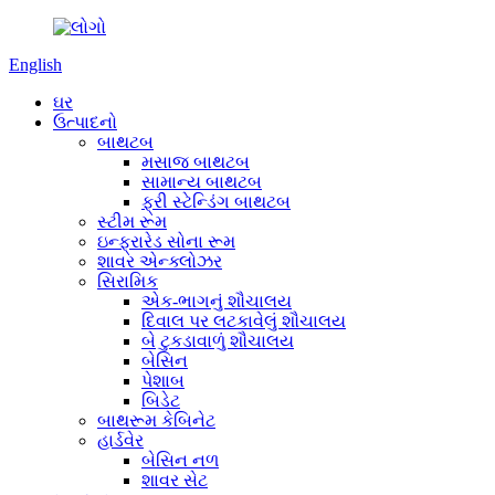
English
ઘર
ઉત્પાદનો
બાથટબ
મસાજ બાથટબ
સામાન્ય બાથટબ
ફ્રી સ્ટેન્ડિંગ બાથટબ
સ્ટીમ રૂમ
ઇન્ફ્રારેડ સોના રૂમ
શાવર એન્ક્લોઝર
સિરામિક
એક-ભાગનું શૌચાલય
દિવાલ પર લટકાવેલું શૌચાલય
બે ટુકડાવાળું શૌચાલય
બેસિન
પેશાબ
બિડેટ
બાથરૂમ કેબિનેટ
હાર્ડવેર
બેસિન નળ
શાવર સેટ