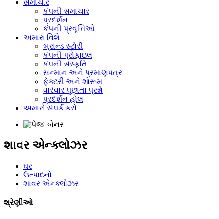
સમાચાર
કંપની સમાચાર
પ્રદર્શન
કંપની પ્રવૃત્તિઓ
અમારા વિશે
બ્રાન્ડ સ્ટોરી
કંપની પ્રોફાઇલ
કંપની સંસ્કૃતિ
સન્માન અને પ્રમાણપત્ર
ફેક્ટરી અને શોરૂમ
વારંવાર પૂછાતા પ્રશ્નો
પ્રદર્શન હોલ
અમારો સંપર્ક કરો
શાવર એન્ક્લોઝર
ઘર
ઉત્પાદનો
શાવર એન્ક્લોઝર
શ્રેણીઓ