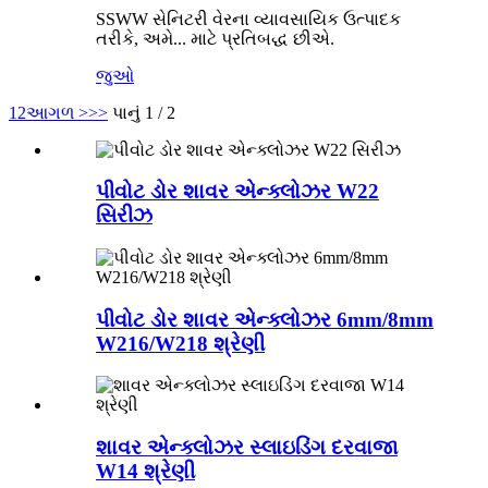
SSWW સેનિટરી વેરના વ્યાવસાયિક ઉત્પાદક
તરીકે, અમે... માટે પ્રતિબદ્ધ છીએ.
જુઓ
1
2
આગળ >
>>
પાનું 1 / 2
પીવોટ ડોર શાવર એન્ક્લોઝર W22
સિરીઝ
પીવોટ ડોર શાવર એન્ક્લોઝર 6mm/8mm
W216/W218 શ્રેણી
શાવર એન્ક્લોઝર સ્લાઇડિંગ દરવાજા
W14 શ્રેણી