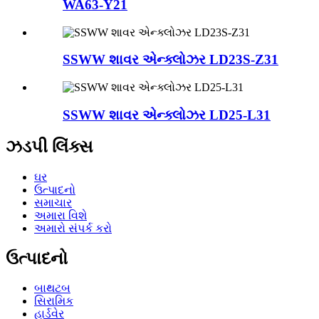
WA63-Y21
SSWW શાવર એન્ક્લોઝર LD23S-Z31
SSWW શાવર એન્ક્લોઝર LD25-L31
ઝડપી લિંક્સ
ઘર
ઉત્પાદનો
સમાચાર
અમારા વિશે
અમારો સંપર્ક કરો
ઉત્પાદનો
બાથટબ
સિરામિક
હાર્ડવેર